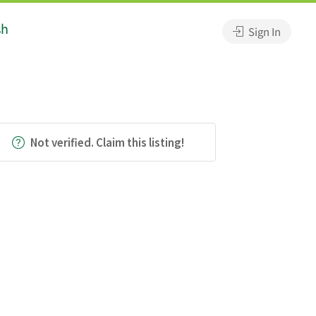
sh
Sign In
Not verified. Claim this listing!