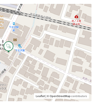
Leaflet
| ©
OpenStreetMap
contributors