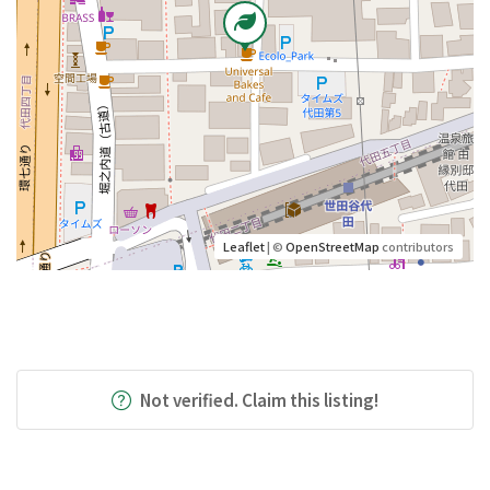
Leaflet
| ©
OpenStreetMap
contributors
Not verified. Claim this listing!