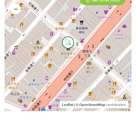
Leaflet
| ©
OpenStreetMap
contributors