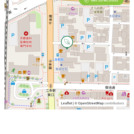
Leaflet
| ©
OpenStreetMap
contributors