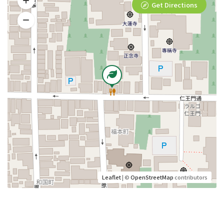
Get Directions
Leaflet
| ©
OpenStreetMap
contributors