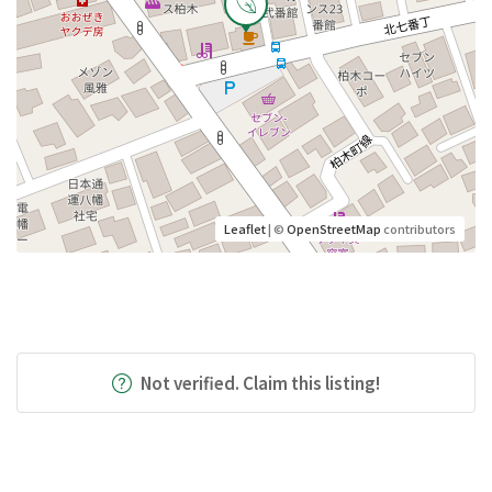
Leaflet
| ©
OpenStreetMap
contributors
Not verified. Claim this listing!