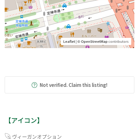
Leaflet
| ©
OpenStreetMap
contributors
Not verified. Claim this listing!
【アイコン】
ヴィーガンオプション