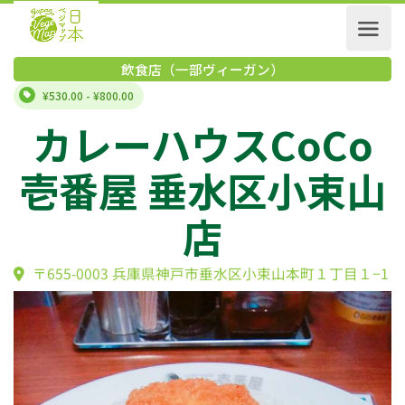
飲食店（一部ヴィーガン）
¥530.00 - ¥800.00
カレーハウスCoC
壱番屋 垂水区小束
店
〒655-0003 兵庫県神戸市垂水区小束山本町１丁目１