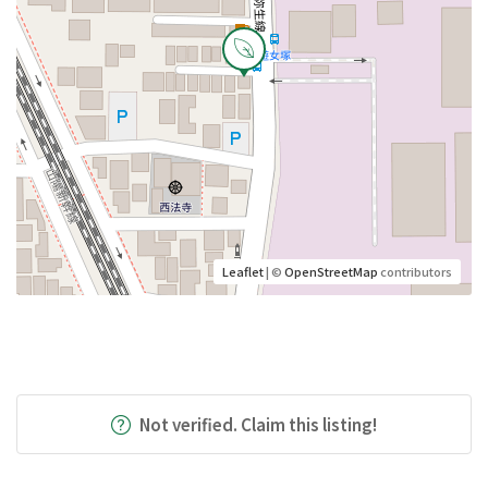
Leaflet
| ©
OpenStreetMap
contributors
Not verified. Claim this listing!