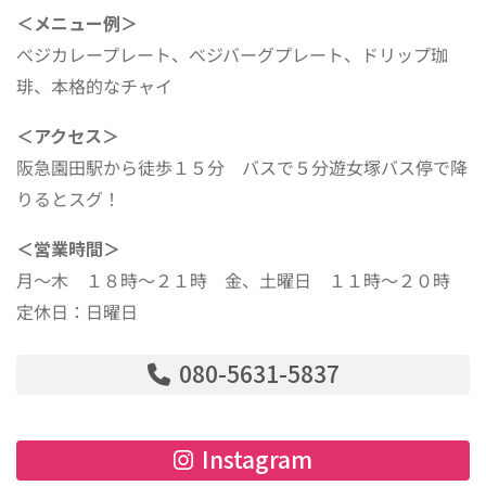
＜メニュー例＞
べジカレープレート、べジバーグプレート、ドリップ珈
琲、本格的なチャイ
＜アクセス＞
阪急園田駅から徒歩１５分 バスで５分遊女塚バス停で降
りるとスグ！
＜営業時間＞
月～木 １８時～２１時 金、土曜日 １１時～２０時
定休日：日曜日
080-5631-5837
Instagram