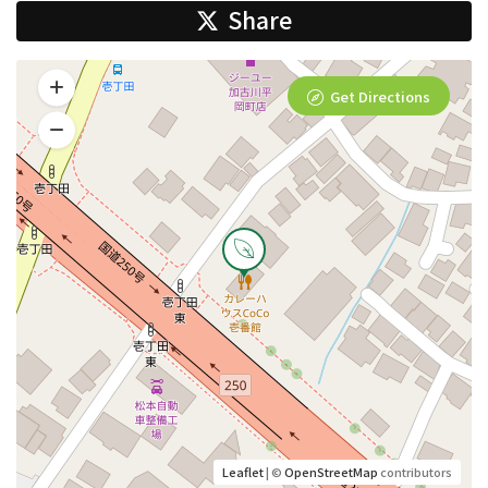
Share
Get Directions
Leaflet
| ©
OpenStreetMap
contributors