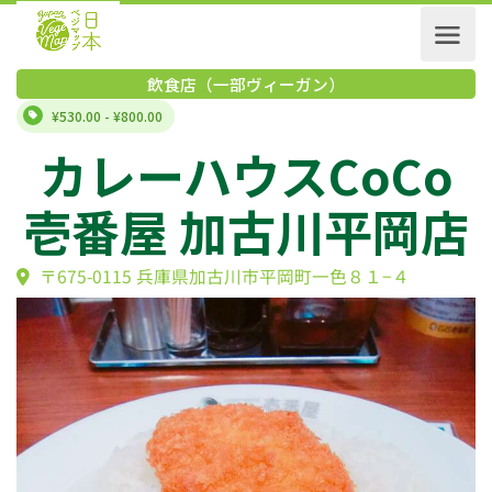
飲食店（一部ヴィーガン）
¥530.00 - ¥800.00
カレーハウスCoC
壱番屋 加古川平岡
〒675-0115 兵庫県加古川市平岡町一色８１−４