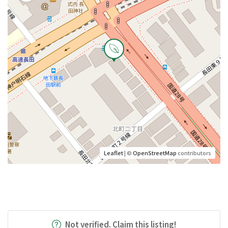
Leaflet
| ©
OpenStreetMap
contributors
Not verified. Claim this listing!