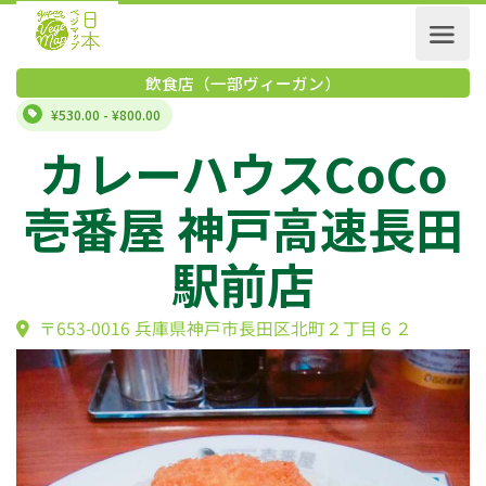
飲食店（一部ヴィーガン）
¥530.00 - ¥800.00
カレーハウスCoC
壱番屋 神戸高速長
駅前店
〒653-0016 兵庫県神戸市長田区北町２丁目６２