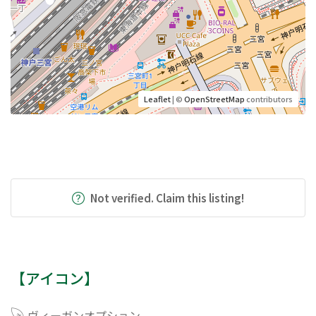
Leaflet
| ©
OpenStreetMap
contributors
Not verified. Claim this listing!
【アイコン】
ヴィーガンオプション