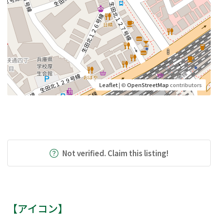
Leaflet
| ©
OpenStreetMap
contributors
Not verified. Claim this listing!
【アイコン】