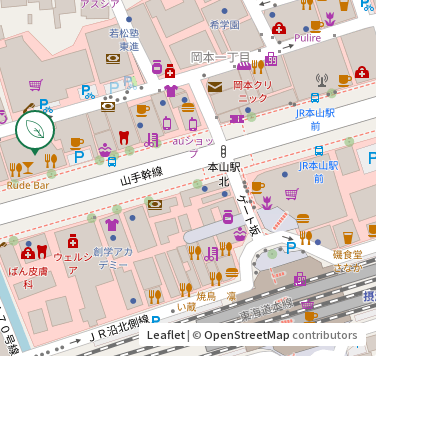
Leaflet
| ©
OpenStreetMap
contributors