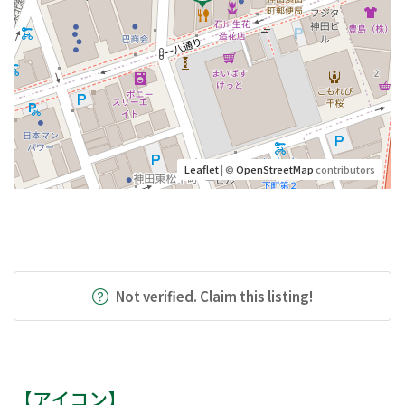
Leaflet
| ©
OpenStreetMap
contributors
Not verified. Claim this listing!
【アイコン】