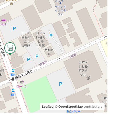
Leaflet
| ©
OpenStreetMap
contributors