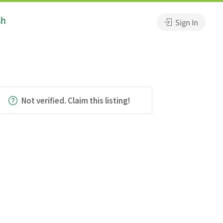
sh
Sign In
Not verified. Claim this listing!