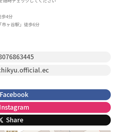
ookを随時チェックしてください
徒歩4分
線「市ヶ谷駅」徒歩6分
8076863445
ikyu.official.ec
Facebook
Instagram
Share