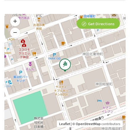
Get Directions
Leaflet
| ©
OpenStreetMap
contributors