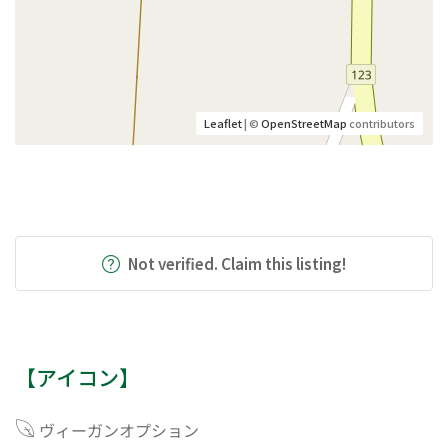
Leaflet
| ©
OpenStreetMap
contributors
Not verified. Claim this listing!
【アイコン】
ヴィーガンオプション