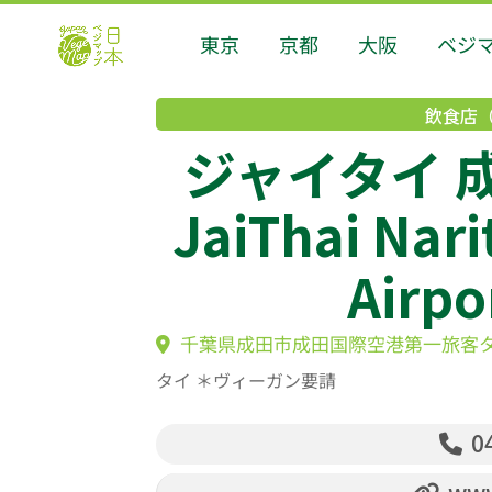
東京
京都
大阪
ベジ
飲食店
ジャイタイ
JaiThai Nari
Airpo
千葉県成田市成田国際空港第一旅客タ
タイ ＊ヴィーガン要請
04