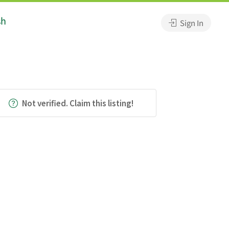
sh
Sign In
Not verified. Claim this listing!