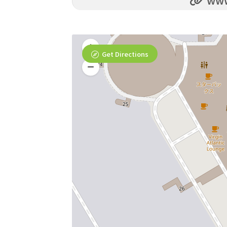
www.
Get Directions