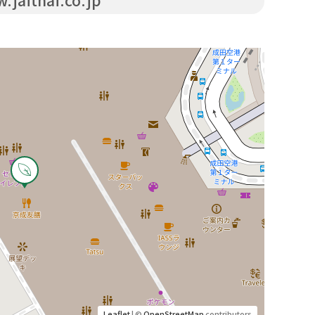
jaithai.co.jp
Leaflet
| ©
OpenStreetMap
contributors