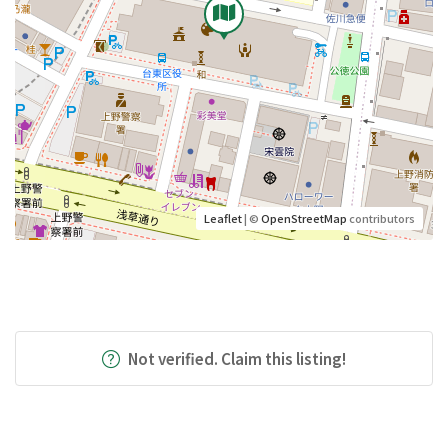
Leaflet
| ©
OpenStreetMap
contributors
Not verified. Claim this listing!