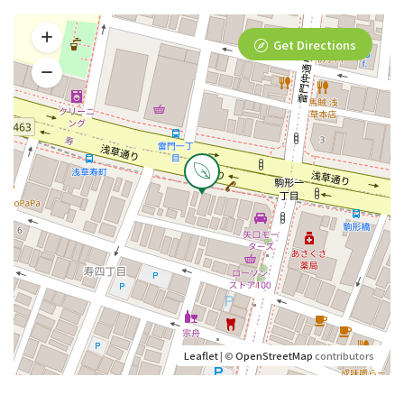
Get Directions
Leaflet
| ©
OpenStreetMap
contributors