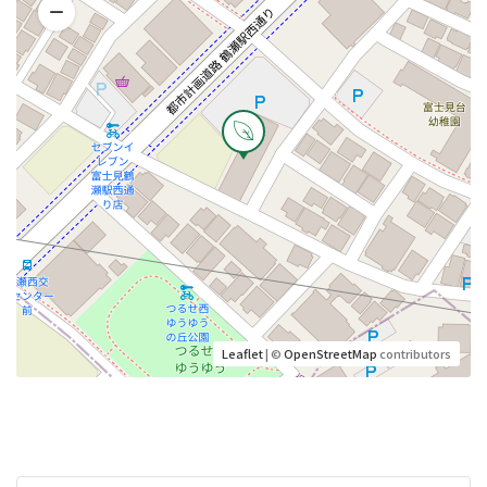
Leaflet
| ©
OpenStreetMap
contributors