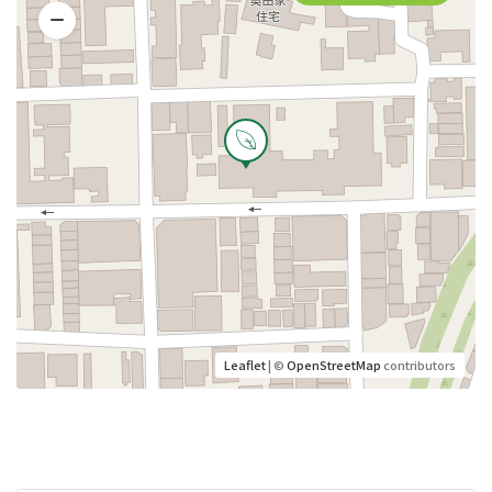
Leaflet
| ©
OpenStreetMap
contributors