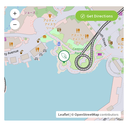
Get Directions
Leaflet
| ©
OpenStreetMap
contributors