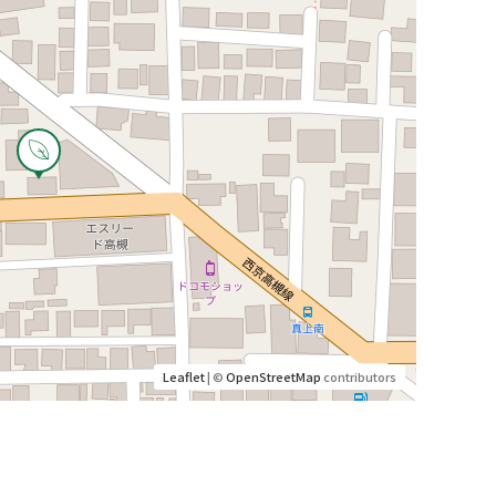
Leaflet
| ©
OpenStreetMap
contributors