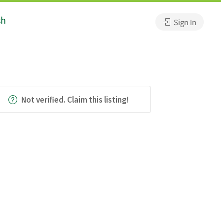
sh
Sign In
Not verified. Claim this listing!