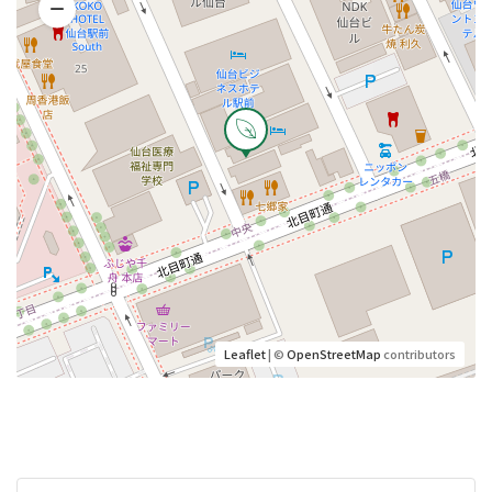
Leaflet
| ©
OpenStreetMap
contributors