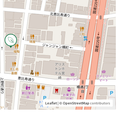
Leaflet
| ©
OpenStreetMap
contributors