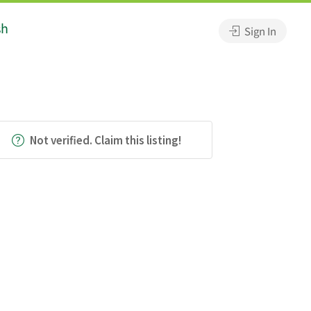
sh
Sign In
Not verified. Claim this listing!