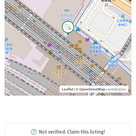
Leaflet
| ©
OpenStreetMap
contributors
Not verified. Claim this listing!