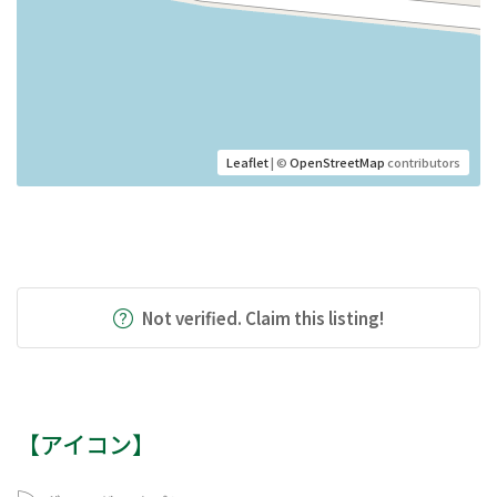
Leaflet
| ©
OpenStreetMap
contributors
Not verified. Claim this listing!
【アイコン】