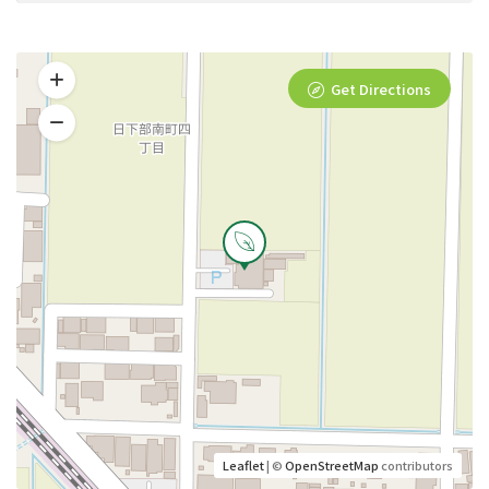
Get Directions
Leaflet
| ©
OpenStreetMap
contributors