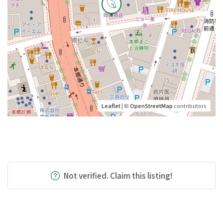
Leaflet
| ©
OpenStreetMap
contributors
Not verified. Claim this listing!