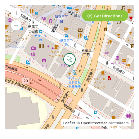
Get Directions
Leaflet
| ©
OpenStreetMap
contributors