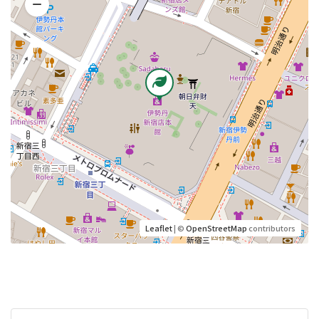
Leaflet
| ©
OpenStreetMap
contributors