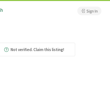
sh
Sign In
Not verified. Claim this listing!