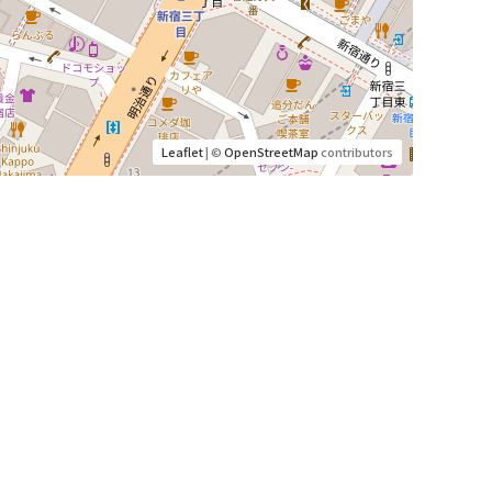
Leaflet
| ©
OpenStreetMap
contributors