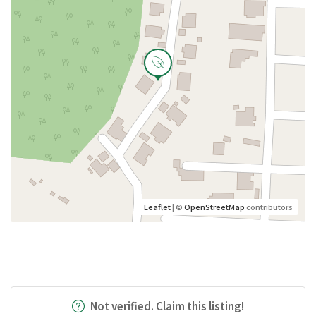
Leaflet
| ©
OpenStreetMap
contributors
Not verified. Claim this listing!