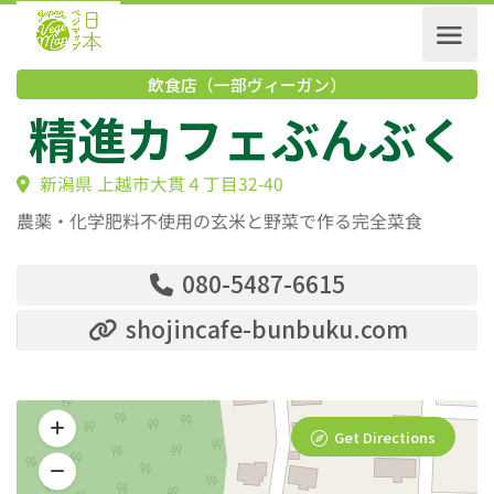
飲食店（一部ヴィーガン）
精進カフェぶんぶ
新潟県 上越市大貫４丁目32-40
農薬・化学肥料不使用の玄米と野菜で作る完全菜食
080-5487-6615
shojincafe-bunbuku.com
Get Directions