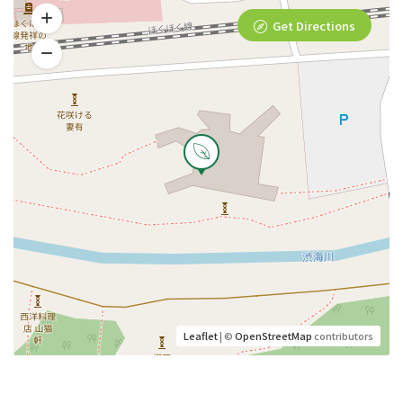
Get Directions
Leaflet
| ©
OpenStreetMap
contributors