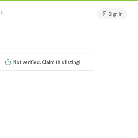
sh
Sign In
Not verified. Claim this listing!