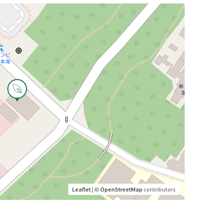
Leaflet
| ©
OpenStreetMap
contributors