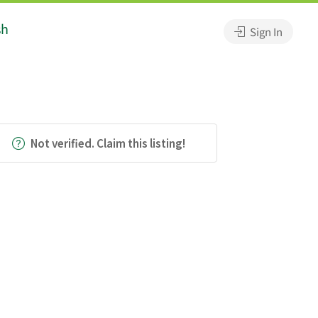
sh
Sign In
Not verified. Claim this listing!