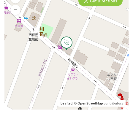
Get Directions
Leaflet
| ©
OpenStreetMap
contributors