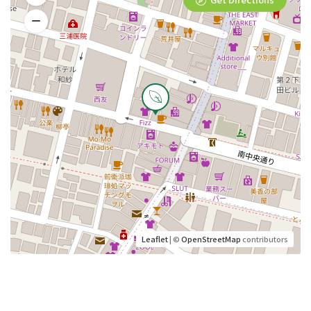
Leaflet
| ©
OpenStreetMap
contributors