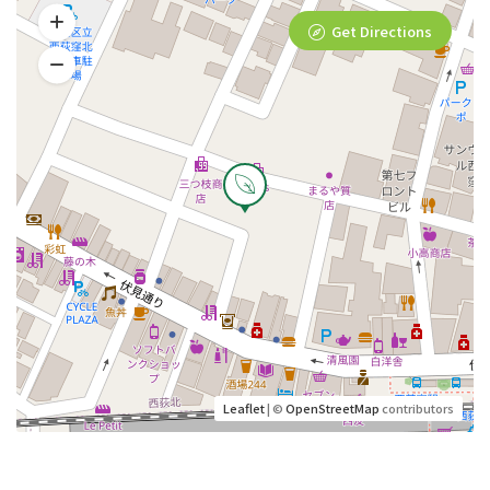
Get Directions
Leaflet
| ©
OpenStreetMap
contributors