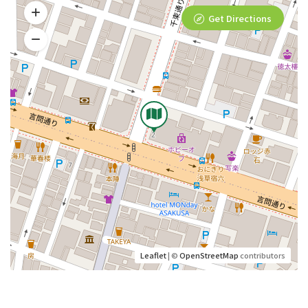
Get Directions
Leaflet
| ©
OpenStreetMap
contributors