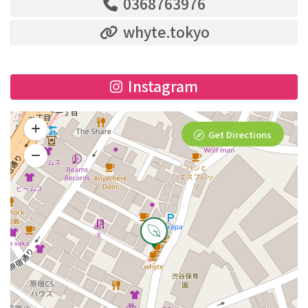
0368763976
whyte.tokyo
Instagram
Get Directions