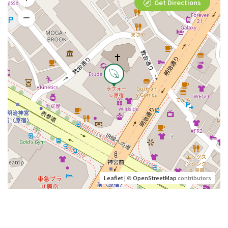
Get Directions
Leaflet
| ©
OpenStreetMap
contributors