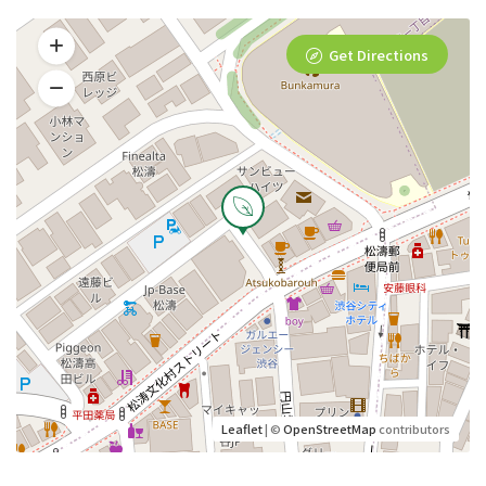
Get Directions
Leaflet
| ©
OpenStreetMap
contributors