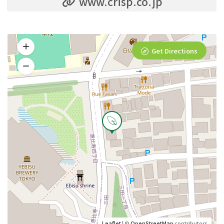
www.crisp.co.jp
Get Directions
Leaflet
| ©
OpenStreetMap
contributors