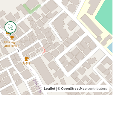
Leaflet
| ©
OpenStreetMap
contributors