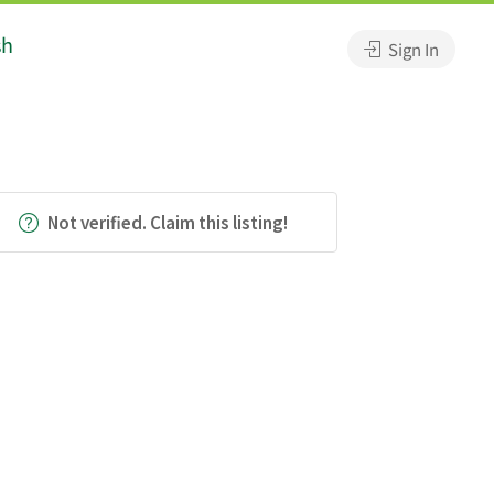
sh
Sign In
Not verified. Claim this listing!