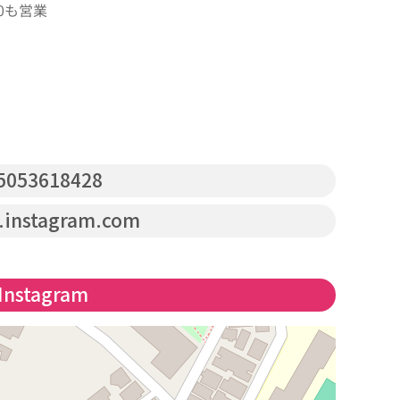
00も営業
5053618428
instagram.com
Instagram