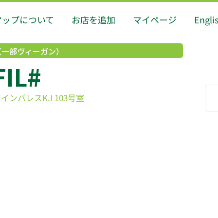
マップについて
お店を追加
マイページ
Engli
（一部ヴィーガン）
FIL#
ツインパレスK.I 103号室