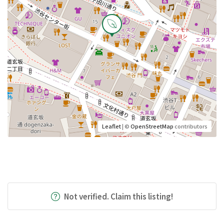
Leaflet
| ©
OpenStreetMap
contributors
Not verified. Claim this listing!