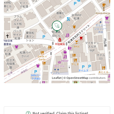
Leaflet
| ©
OpenStreetMap
contributors
Not verified. Claim this listing!