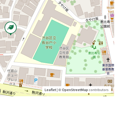
Leaflet
| ©
OpenStreetMap
contributors